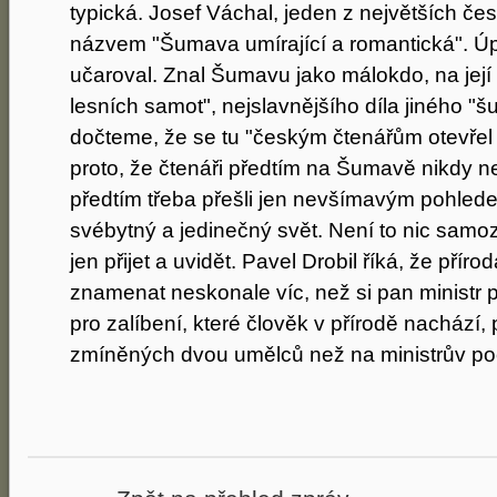
typická. Josef Váchal, jeden z největších č
názvem "Šumava umírající a romantická". Úpa
učaroval. Znal Šumavu jako málokdo, na její
lesních samot", nejslavnějšího díla jiného 
dočteme, že se tu "českým čtenářům otevře
proto, že čtenáři předtím na Šumavě nikdy neb
předtím třeba přešli jen nevšímavým pohlede
svébytný a jedinečný svět. Není to nic samoz
jen přijet a uvidět. Pavel Drobil říká, že přír
znamenat neskonale víc, než si pan ministr př
pro zalíbení, které člověk v přírodě nachází,
zmíněných dvou umělců než na ministrův p