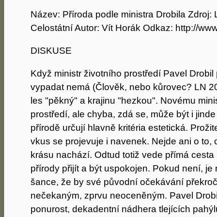
Název: Příroda podle ministra Drobila Zdroj
Celostátní Autor: Vít Horák Odkaz: http://www
DISKUSE
Když ministr životního prostředí Pavel Drobil 
vypadat nemá (Člověk, nebo kůrovec? LN 20. 
les "pěkný" a krajinu "hezkou". Novému minis
prostředí, ale chyba, zdá se, může být i jin
přírodě určují hlavně kritéria estetická. Proži
vkus se projevuje i navenek. Nejde ani o to,
krásu nachází. Odtud totiž vede přímá cesta
přírody přijít a být uspokojen. Pokud není, j
šance, že by své původní očekávání překroči
nečekaným, zprvu neoceněným. Pavel Drobil
ponurost, dekadentní nádhera tlejících pah