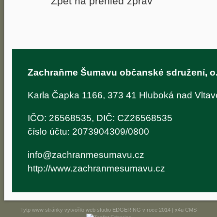
Zpět na přehled zpráv
Zachraňme Šumavu občanské sdružení, o.
Karla Čapka 1166, 373 41 Hluboká nad Vlta
IČO: 26568535, DIČ: CZ26568535
číslo účtu: 2073904309/0800
info@zachranmesumavu.cz
http://www.zachranmesumavu.cz
Tytp www stránky vytvořilo web studio EDGERING v roce 2014
|
x4u CMS